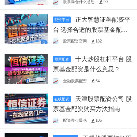
股票爆仓什么意思
90
正大智慧证券配资平
配资平台
台 选择合适的股票基金配资
平台，稳健投资赢取财富
股票配资官网
182
十大炒股杠杆平台 股
股票配资
票基金配资是什么意思？
金融股票配资
54
天津股票配资公司 股
在线配资
票基金配资购买方法指南
配资多少爆仓
106