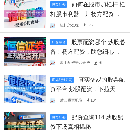
如何在股市加杠杆 杠
股票配资
杆股市利器！丿杨方配资，
帮您实现财富增长
杠杆怎么玩
176
股票配资哪个 炒股必
配资平台
备：杨方配资，助您细心投
资
网上配资平台开户
76
真实交易的股票配
正规配资公司
资平台 炒股配资，下拉天
下：投资利器助您成功赢天
财云股票配资
104
下
配资查询114 炒股配
股票配资
资下场真相揭秘